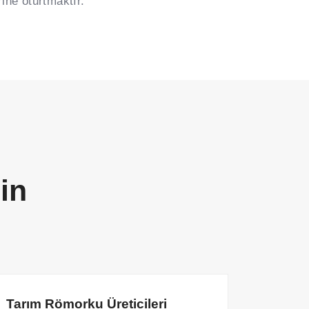
ine oturtmaktır.
çin
Tarım Römorku Üreticileri