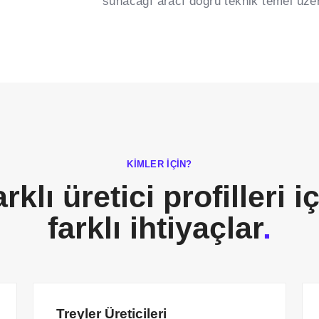
sunacağı aracı doğru teknik temel üzer
KIMLER İÇIN?
rklı üretici profilleri i
farklı ihtiyaçlar
.
Treyler Üreticileri