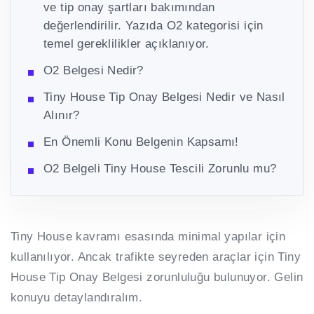
ve tip onay şartları bakımından
değerlendirilir. Yazıda O2 kategorisi için
temel gereklilikler açıklanıyor.
O2 Belgesi Nedir?
Tiny House Tip Onay Belgesi Nedir ve Nasıl
Alınır?
En Önemli Konu Belgenin Kapsamı!
O2 Belgeli Tiny House Tescili Zorunlu mu?
Tiny House kavramı esasında minimal yapılar için
kullanılıyor. Ancak trafikte seyreden araçlar için Tiny
House Tip Onay Belgesi zorunluluğu bulunuyor. Gelin
konuyu detaylandıralım.