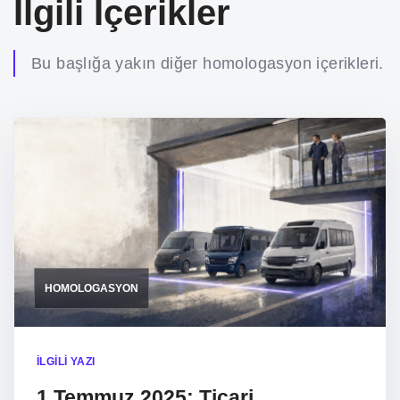
İlgili İçerikler
Bu başlığa yakın diğer homologasyon içerikleri.
HOMOLOGASYON
İLGILI YAZI
1 Temmuz 2025: Ticari