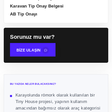
Karavan Tip Onay Belgesi
AB Tip Onayı
Sorunuz mu var?
BIZE ULAŞIN
BU YAZIDA NELER BULACAKSINIZ?
Karayolunda römork olarak kullanılan bir
Tiny House projesi, yapının kullanım
amacından bağımsız olarak araç kategorisi