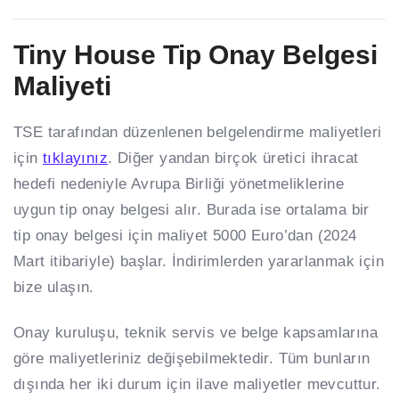
Tiny House Tip Onay Belgesi
Maliyeti
TSE tarafından düzenlenen belgelendirme maliyetleri
için
tıklayınız
. Diğer yandan birçok üretici ihracat
hedefi nedeniyle Avrupa Birliği yönetmeliklerine
uygun tip onay belgesi alır. Burada ise ortalama bir
tip onay belgesi için maliyet 5000 Euro’dan (2024
Mart itibariyle) başlar. İndirimlerden yararlanmak için
bize ulaşın.
Onay kuruluşu, teknik servis ve belge kapsamlarına
göre maliyetleriniz değişebilmektedir. Tüm bunların
dışında her iki durum için ilave maliyetler mevcuttur.