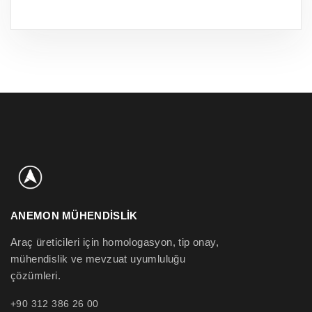
ANEMON MÜHENDİSLİK
Araç üreticileri için homologasyon, tip onay,
mühendislik ve mevzuat uyumluluğu
çözümleri.
+90 312 386 26 00