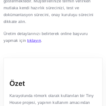
göstermektedir. Müşterilerinize termin verirken
mutlaka kendi hazırlık sürecinizi, test ve
dokümantasyon sürecini, onay kuruluşu sürecini
dikkate alın.
Üretim detaylarınızı belirterek online başvuru
yapmak için
tıklayın
.
Özet
Karayolunda römork olarak kullanılan bir Tiny
House projesi, yapının kullanım amacından