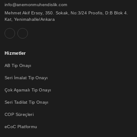
info@anemonmuhendislik.com
Mehmet Akif Ersoy, 350. Sokak, No:3/24 Proofis, D:B Blok 4.
Kat, Yenimahalle/Ankara
Hizmetler
AB Tip Onayı
Seri İmalat Tip Onayı
Çok Aşamalı Tip Onayı
Seri Tadilat Tip Onayı
COP Süreçleri
eCoC Platformu