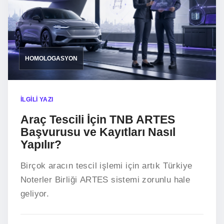
HOMOLOGASYON
İLGILI YAZI
Araç Tescili İçin TNB ARTES
Başvurusu ve Kayıtları Nasıl
Yapılır?
Birçok aracın tescil işlemi için artık Türkiye
Noterler Birliği ARTES sistemi zorunlu hale
geliyor.