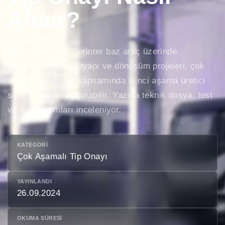
Alınır?
Mercedes-Benz Sprinter baz araç üzerinde
gerçekleştirilen üstyapı ve dönüşüm projeleri, çok
aşamalı tip onayı kapsamında ikinci aşama üretici
sorumlulukları doğurabilir. Yazıda teknik dosya, test
ve onay adımları inceleniyor.
KATEGORI
Çok Aşamalı Tip Onayı
YAYINLANDI
26.09.2024
OKUMA SÜRESI