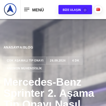
MENÜ
BIZE ULAŞIN
ANASAYFA
/
BLOG
ÇOK AŞAMALI TIP ONAYI
26.09.2024
4 DK
ANEMON MÜHENDISLIK
Mercedes-Benz
Sprinter 2. Aşama
Tip Onayı Nasıl